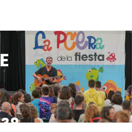
CE
37