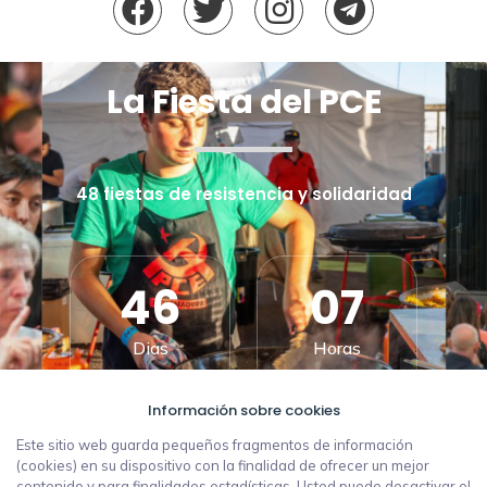
La Fiesta del PCE
48 fiestas de resistencia y solidaridad
46
07
Dias
Horas
Información sobre cookies
57
31
Este sitio web guarda pequeños fragmentos de información
(cookies) en su dispositivo con la finalidad de ofrecer un mejor
contenido y para finalidades estadísticas. Usted puede desactivar el