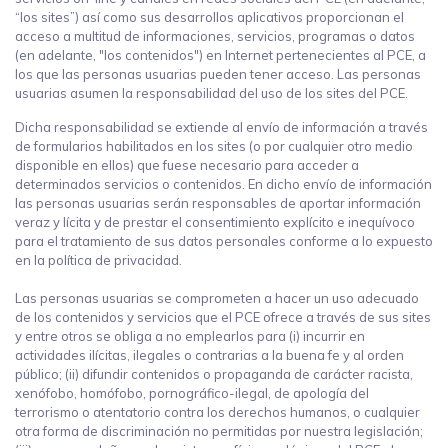
“los sites”) así como sus desarrollos aplicativos proporcionan el
acceso a multitud de informaciones, servicios, programas o datos
(en adelante, "los contenidos") en Internet pertenecientes al PCE, a
los que las personas usuarias pueden tener acceso. Las personas
usuarias asumen la responsabilidad del uso de los sites del PCE.
Dicha responsabilidad se extiende al envío de información a través
de formularios habilitados en los sites (o por cualquier otro medio
disponible en ellos) que fuese necesario para acceder a
determinados servicios o contenidos. En dicho envío de información
las personas usuarias serán responsables de aportar información
veraz y lícita y de prestar el consentimiento explícito e inequívoco
para el tratamiento de sus datos personales conforme a lo expuesto
en la política de privacidad.
Las personas usuarias se comprometen a hacer un uso adecuado
de los contenidos y servicios que el PCE ofrece a través de sus sites
y entre otros se obliga a no emplearlos para (i) incurrir en
actividades ilícitas, ilegales o contrarias a la buena fe y al orden
público; (ii) difundir contenidos o propaganda de carácter racista,
xenófobo, homófobo, pornográfico-ilegal, de apología del
terrorismo o atentatorio contra los derechos humanos, o cualquier
otra forma de discriminación no permitidas por nuestra legislación;