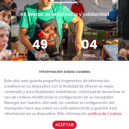
48 fiestas de resistencia y solidaridad
49
04
Dias
Horas
Información sobre cookies
49
21
Este sitio web guarda pequeños fragmentos de información
(cookies) en su dispositivo con la finalidad de ofrecer un mejor
contenido y para finalidades estadísticas. Usted puede desactivar el
Minutos
Segundos
uso de cookies modificando la configuración de su navegador.
Navegar por nuestro sitio web sin cambiar la configuración del
navegador hace que usted nos esté autorizando a guardar esta
información en su dispositivo. Más información:
política de Cookies
POLÍTICA DE PRIVACIDAD
ACEPTAR
AVISO LEGAL
POLÍTICA DE COOKIES