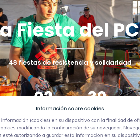
a Fiesta del P
48 fiestas de resistencia y solidaridad
02
39
Información sobre cookies
Horas
Minutos
formación (cookies) en su dispositivo con la finalidad de of
cookies modificando la configuración de su navegador. Navega
 esté autorizando a guardar esta información en su dispositi