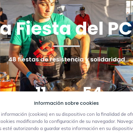
a Fiesta del P
48 fiestas de resistencia y solidaridad
11
54
Información sobre cookies
Horas
Minutos
formación (cookies) en su dispositivo con la finalidad de of
cookies modificando la configuración de su navegador. Navega
 esté autorizando a guardar esta información en su dispositi